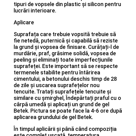
tipuri de vopsele din plastic și silicon pentru
lucrări interioare.
Aplicare
Suprafața care trebuie vopsită trebuie să
fie netedă, puternică și capabilă să reziste
la grund și vopsea de finisare. Curățați-l de
murdărie, praf, grăsime solidă, vopsea de
peeling și eliminați toate imperfecțiunile
suprafeței. Este important să se respecte
termenele stabilite pentru întărirea
cimentului, a betonului deschis timp de 28
de zile și uscarea suprafețelor nou
tencuite. Tratați suprafețele tencuite și
similare cu șmirghel, Îndepărtați praful cu o
cârpă umedă și aplicați un grund de gel
Betek. Pictura se poate face la 4-6 ore după
aplicarea grundului de gel Betek.
În timpul aplicării și până când compoziția
este complet uscată, temperatura