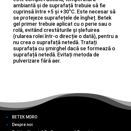
ambiantă și de suprafață trebuie să fie
cuprinsă între +5 și +30°C. Este necesar să
se protejeze suprafețele de îngheț. Betek
gel primer trebuie aplicat cu o perie sau o
rolă, evitând crestăturile și șlefuirea
(rularea rolei într-o direcție o dată), pentru a
nu crea o suprafață netedă. Tratați
suprafața cu șmirghel dacă se formează o
suprafață netedă. Evitați metoda de
pulverizare fără aer.
BETEK MDRO
Despre noi