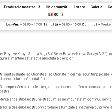
Produsele noastre
Hit de vânzări
Livrare
Galerie
Co
RO
Lu.-Vin.
–
08:00 – 17:00,
Sâmbătă –
08:00 – 15:00,
Duminică –
Weeke
k Boya ve Kimya Sanayi A. ș.(Sa” Betek Boya ve Kimya Sanayi A. S.”), ca
ura și menține satisfacția absolută a clienților.
 noștri sunt evaluate, soluționate și soluționate în cel mai scurt timp posibi
 principiului confidențialității.
să compensăm pierderile clienților noștri, demonstrăm o abordare „orienta
noastră.
 oferită angajaților noștri, ne străduim să ne îmbunătățim continuu servici
r și dealerilor noștri, prin produsele furnizate și instruirea cu privire la 