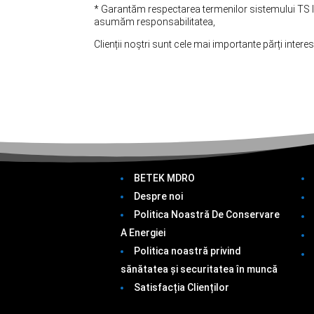
* Garantăm respectarea termenilor sistemului TS ISO 1
asumăm responsabilitatea,
Clienții noștri sunt cele mai importante părți interes
BETEK MDRO
Despre noi
Politica Noastră De Conservare
A Energiei
Politica noastră privind
sănătatea și securitatea în muncă
Satisfacția Clienților