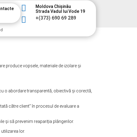

Moldova Chișinău
ntacte
Strada Vadul lui Vode 19

+(373) 690 69 289
nd
re produce vopsele, materiale de izolare și
l, cu o abordare transparentă, obiectivă și corectă,
tă către client” în procesul de evaluare a
ile și să prevenim reapariția plângerilor.
utilizarea lor.