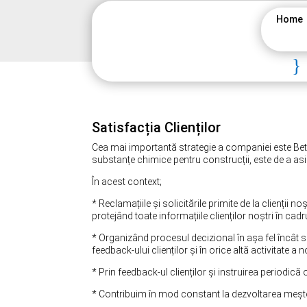
Home
}
Satisfacția Clienților
Cea mai importantă strategie a companiei este Bete
substanțe chimice pentru construcții, este de a asig
În acest context;
* Reclamațiile și solicitările primite de la clienții
protejând toate informațiile clienților noștri în cadrul
* Organizând procesul decizional în așa fel încât 
feedback-ului clienților și în orice altă activitate a 
* Prin feedback-ul clienților și instruirea periodică
* Contribuim în mod constant la dezvoltarea meșterilo