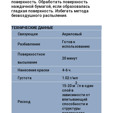
поверхность. Обработать поверхность
наждачной бумагой, если образовалась
гладкая поверхность. Избегать метода
безвоздушного распыления.
ТЕХНИЧЕСКИЕ ДАННЫЕ
Связующее
Акриловый
Готов к
Разбавление
использованию
Поверхностное
20 минут
высыхание
Нанесение краски
4-6 ч.
Густота
1.02 г/мл
2
15-20 м
/л в один
слой в
зависимости от
впитывающей
Расход
способности и
структуры