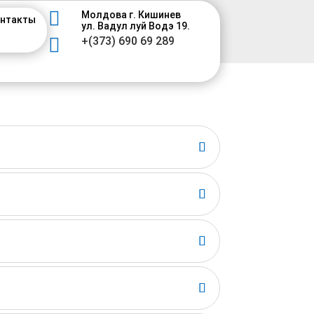

Молдова г. Кишинев
нтакты
ул. Вадул луй Водэ 19.

+(373) 690 69 289