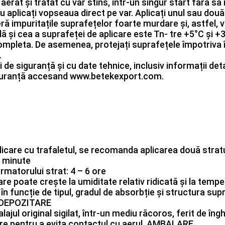
aerat și tratat cu var stins, într-un singur start fără să î
Nu aplicați vopseaua direct pe var. Aplicați unul sau dou
ră impuritațile suprafețelor foarte murdare și, astfel, 
 și cea a suprafeței de aplicare este Tn- tre +5°C și +
ompleta. De asemenea, protejați suprafețele împotriva î
.
i de siguranță și cu date tehnice, inclusiv informații deta
 siguranță accesand www.betekexport.com.
plicare cu trafaletul, se recomanda aplicarea două stra
e minute
rmatorului strat: 4 – 6 ore
care poate crește la umiditate relativ ridicată și la te
, în funcție de tipul, gradul de absorbție și structura sup
. DEPOZITARE
lajul original sigilat, într-un mediu răcoros, ferit de îng
are pentru a evita contactul cu aerul. AMBALARE