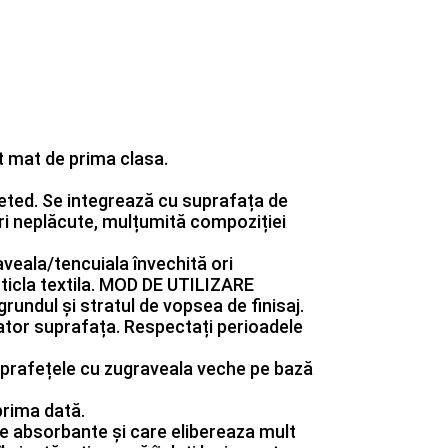
ct mat de prima clasa.
neted. Se integrează cu suprafața de
suri neplăcute, mulțumită compoziției
aveala/tencuiala învechită ori
 sticla textila. MOD DE UTILIZARE
rundul și stratul de vopsea de finisaj.
nzator suprafața. Respectați perioadele
 suprafețele cu zugraveala veche pe bază
prima dată.
le absorbante și care elibereaza mult