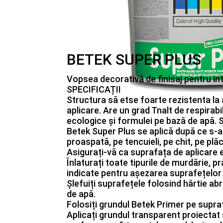
BETEK SUPER PLUS
Vopsea decorativă de finisaj pentru int
SPECIFICAȚII
Structura să etse foarte rezistenta la
aplicare. Are un grad Tnalt de respirab
ecologice și formulei pe bază de ap
Betek Super Plus se aplică după ce s-a 
proaspată, pe tencuieli, pe chit, pe pl
Asigurați-vă ca suprafața de aplicare es
Înlaturați toate tipurile de murdărie, 
indicate pentru așezarea suprafețelor d
Șlefuiți suprafețele folosind hârtie ab
de apă.
Folosiți grundul Betek Primer pe supraf
Aplicați grundul transparent proiectat