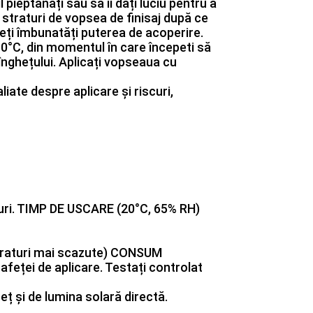
l pieptănați sau să îi dați luciu pentru a
ă straturi de vopsea de finisaj după ce
veți îmbunatăți puterea de acoperire.
30°C, din momentul în care începeti să
nghețului. Aplicați vopseaua cu
liate despre aplicare și riscuri,
turi. TIMP DE USCARE (20°C, 65% RH)
mperaturi mai scazute) CONSUM
rafeței de aplicare. Testați controlat
heț și de lumina solară directă.