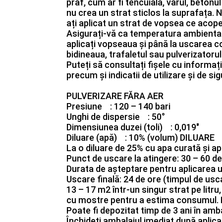
praf, cum ar fi tencuiala, varul, betonul 
nu crea un strat sticlos la suprafața. 
ați aplicat un strat de vopsea ce acope
Asigurați-vă ca temperatura ambientală
aplicați vopseaua și până la uscarea c
bidineaua, trafaletul sau pulverizatorul
Puteți să consultați fișele cu informați
precum și indicatii de utilizare și de
PULVERIZARE FĂRA AER
Presiune : 120 – 140 bari
Unghi de dispersie : 50°
Dimensiunea duzei (toli) : 0,019″
Diluare (apă) : 10% (volum) DILUARE
La o diluare de 25% cu apa curată și a
Punct de uscare la atingere: 30 – 60 d
Durata de așteptare pentru aplicarea u
Uscare finală: 24 de ore (timpul de us
13 – 17 m2 într-un singur strat pe litru
cu mostre pentru a estima consumul
Poate fi depozitat timp de 3 ani în amba
Închideți ambalajul imediat după aplic