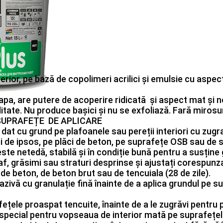
erior, pe bază de copolimeri acrilici și emulsie cu aspe
 apa, are putere de acoperire ridicată și aspect mat și 
ilitate. Nu produce bașici și nu se exfoliază. Fară miro
ă. SUPRAFEȚE DE APLICARE
dat cu grund pe plafoanele sau pereții interiori cu zugr
ăci de ipsos, pe plăci de beton, pe suprafețe OSB sau de
te netedă, stabilă și în condiție bună pentru a susține g
praf, grăsimi sau straturi desprinse și ajustați corespu
e beton, de beton brut sau de tencuiala (28 de zile).
razivă cu granulație fină înainte de a aplica grundul pe
ețele proaspat tencuite, înainte de a le zugrăvi pentru 
 special pentru vopseaua de interior mată pe suprafețe