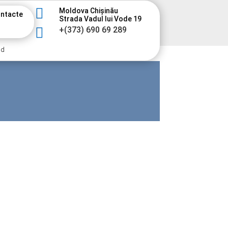

Moldova Chișinău
ntacte
Strada Vadul lui Vode 19

+(373) 690 69 289
nd