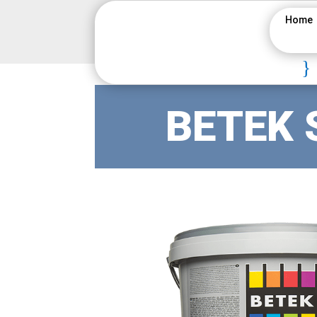
Home
}
BETEK 