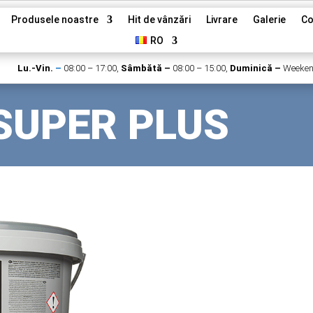
Produsele noastre
Hit de vânzări
Livrare
Galerie
Co
RO
Lu.-Vin.
–
08:00 – 17:00,
Sâmbătă –
08:00 – 15:00,
Duminică –
Weeke
SUPER PLUS