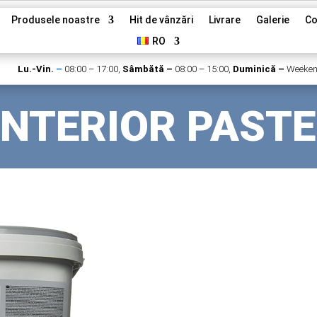
Produsele noastre
Hit de vânzări
Livrare
Galerie
Co
RO
Lu.-Vin.
–
08:00 – 17:00,
Sâmbătă –
08:00 – 15:00,
Duminică –
Weeke
INTERIOR PASTE