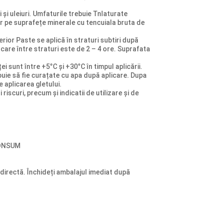
 și uleiuri. Umfaturile trebuie Tnlaturate
er pe suprafețe minerale cu tencuiala bruta de
ior Paste se aplică în straturi subtiri după
care între straturi este de 2 – 4 ore. Suprafata
 sunt între +5°C și +30°C în timpul aplicării.
buie să fie curațate cu apa după aplicare. Dupa
 aplicarea gletului.
riscuri, precum și indicatii de utilizare și de
 CONSUM
ă directă. Închideți ambalajul imediat după