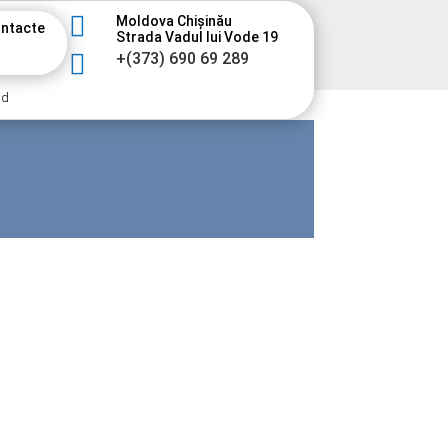

Moldova Chișinău
ntacte
Strada Vadul lui Vode 19

+(373) 690 69 289
nd