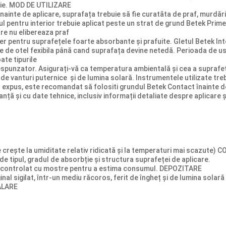
tie. MOD DE UTILIZARE
nainte de aplicare, suprafața trebuie să fie curatăta de praf, murdării
tul pentru interior trebuie aplicat peste un strat de grund Betek Prim
are nu elibereaza praf
pentru suprafețele foarte absorbante și prafuite. Gletul Betek Inter
ie de otel fexibila până cand suprafața devine netedă. Perioada de us
ate tipurile
spunzator. Asigurați-vă ca temperatura ambientală și cea a suprafeței
de vanturi puternice și de lumina solară. Instrumentele utilizate tre
 expus, este recomandat să folositi grundul Betek Contact înainte de
nță și cu date tehnice, inclusiv informații detaliate despre aplicare și 
e crește la umiditate relativ ridicată și la temperaturi mai scazute)
 de tipul, gradul de absorbție și structura suprafeței de aplicare.
stați controlat cu mostre pentru a estima consumul. DEPOZITARE
inal sigilat, într-un mediu răcoros, ferit de îngheț și de lumina solar
BALARE