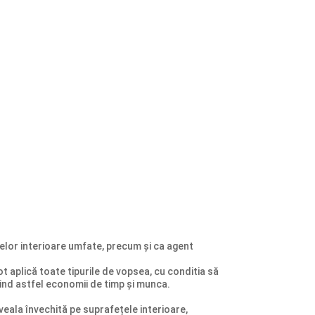
țelor interioare umfate, precum și ca agent
ot aplică toate tipurile de vopsea, cu conditia să
ind astfel economii de timp și munca.
veala învechită pe suprafețele interioare,