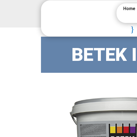
Home
}
BETEK 