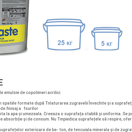
E
de emulsie de copolimeri acrilici.
 spatiile formate după Tnlaturarea zugravelii Învechite și a suprafe
de finisaj a fsurilor
enta la apa și umezeala. Creeaza o suprafața stabilă și uniforma. Se p
e absorbție și de consum. Nu Tmpiedica suprafețele să respire, ofer
uprafețelor exterioare de be- ton, de tencuiala minerala și de zugra