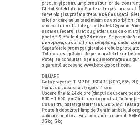
precum și pentru umplerea fsurilor de contrac
Gletul Betek Interior Paste este gata preparat. Î
temeinic și suprafața trebuie să fie uscată. Gle
interior care au un grad minim de absorbție și c
sau peste un strat de grund Betek Gypsum Primer 
uscarea fecarui strat cu gletiera sau cu o mistr
poate fi 9lefuita după 24 de ore. Se pot aplică to
de vopsea, cu conditia să se aplice grundul core
Suprafetele proaspat gletuite trebuie protejate 
Tnlaturarea grăsimii de pe suprafețele de beton
Puteți să consultați fișele cu informații de sigura
siguranță accesand www.betekexport.com.
DILUARE
Gata preparat. TIMP DE USCARE (20°C, 65% RH)
Punct de uscare la atingere: 1 ore
Uscare finală: 24 de ore (timpul de uscare poat
500 – 1.500 g/m2 într-un singur strat, în funcție
Cu un litru, puteți gletui între 0,6 și 2 m2. Te
Poate fi depozitat timp de 3 ani în ambalajul orig
aplicare pentru a evita contactul cu aerul. AM
25 kg, 5 kg