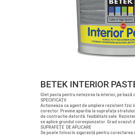
BETEK INTERIOR PAST
Glet pasta pentru netezirea la interior, pe bază 
SPECIFICAȚII
Actioneaza ca agent de umplere rezistent fzic în
corector. Previne aparitia la suprafața stratului 
de contractie datorită fexibilitatii sale. Rezist
se aplice grundul corespunzator. Grad scazut d
SUPRAFEȚE DE APLICARE
Se poate folosi în siguranță pentru corectarea s