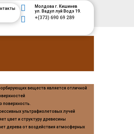

Молдова г. Кишинев
нтакты
ул. Вадул луй Водэ 19.

+(373) 690 69 289
сорбирующих веществ является отличной
оверхностей
ю поверхность.
грессивных ультрафиолетовых лучей
яет цвет и структуру древесины
ет дерева от воздействия атмосферных