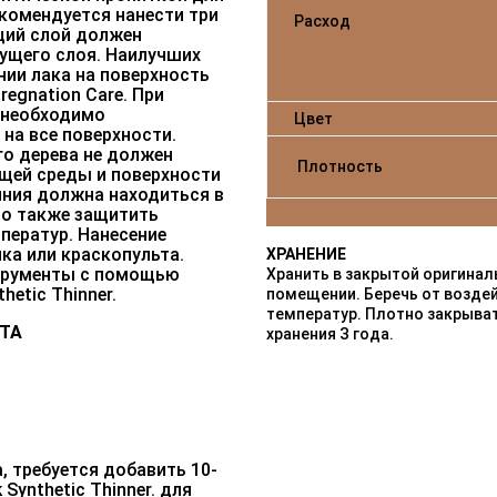
екомендуется нанести три
Расход
щий слой должен
дущего слоя. Наилучших
нии лака на поверхность
regnation Care. При
 необходимо
Цвет
на все поверхности.
о дерева не должен
Плотность
щей среды и поверхности
пния должна находиться в
мо также защитить
ператур. Нанесение
ка или краскопульта.
ХРАНЕНИЕ
струменты с помощью
Хранить в закрытой оригинал
hetic Thinner.
помещении. Беречь от возде
температур. Плотно закрыват
ТА
хранения З года.
, требуется добавить 10-
Synthetic Thinner. для