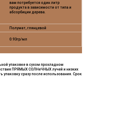
вам потребуется один литр
продукта в зависимости от типа и
абсорбиции дерева.
Полумат, глянцевой
0.93гр/мл
ьной упаковке в сухом прохладном
йствия ПРЯМЫХ СОЛНеЧНЫХ лучей и низких
ь упаковку сразу после использования. Срок