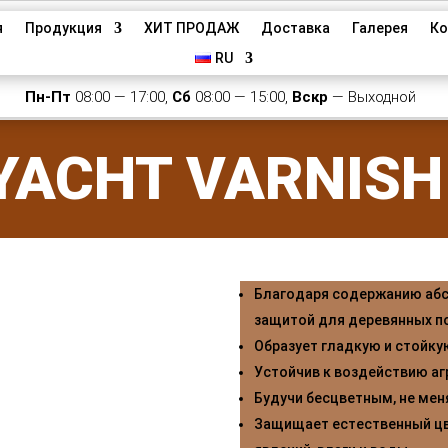
я
Продукция
ХИТ ПРОДАЖ
Доставка
Галерея
Ко
RU
Пн-Пт
08:00 — 17:00,
Сб
08:00 — 15:00,
Вскр
— Выходной
YACHT VARNISH
Благодаря содержанию аб
защитой для деревянных п
Образует гладкую и стойку
Устойчив к воздействию а
Будучи бесцветным, не мен
Защищает естественный цв