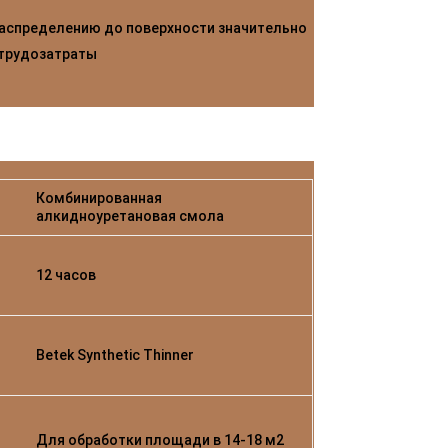
аспределению до поверхности значительно
 трудозатраты
Комбинированная
алкидноуретановая смола
12 часов
Betek Synthetic Thinner
Для обработки площади в 14-18 м2