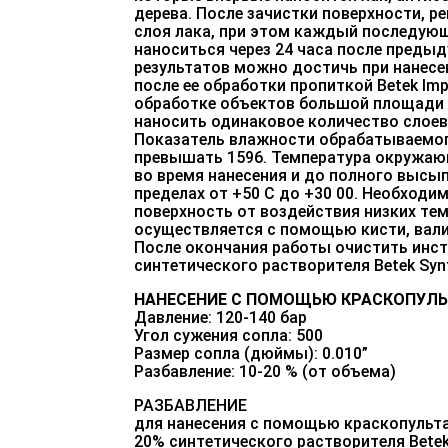
дерева. После зачистки поверхности, р
слоя лака, при этом каждый последую
наноситься через 24 часа после преды
результатов можно достичь при нанесе
после ее обработки пропиткой Betek lmp
обработке объектов большой площади
наносить одинаковое количество слоев 
Показатель влажности обрабатываемог
превышать 1596. Температура окружаю
во время нанесения и до полного высы
пределах от +50 С до +30 00. Необходи
поверхность от воздействия низких тем
осуществляется с помощью кисти, вали
После окончания работы очистить ин
синтетического растворителя Betek Synt
НАНЕСЕНИЕ С ПОМОЩЬЮ КРАСКОПУЛЬ
Давление: 120-140 бар
Угол сужения сопла: 500
Размер сопла (дюймы): 0.010”
Разбавление: 10-20 % (от объема)
РАЗБАВЛЕНИЕ
для нанесения с помощью краскопульта
20% синтетического растворителя Betek 