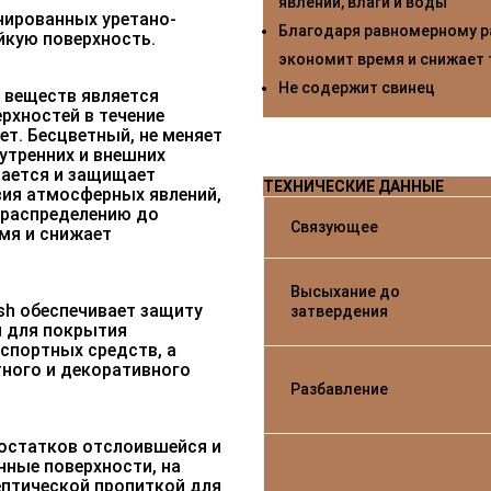
явлений, влаги и воды
нированных уретано-
Благодаря равномерному р
йкую поверхность.
экономит время и снижает
Не содержит свинец
 веществ является
рхностей в течение
ет. Бесцветный, не меняет
нутренних и внешних
вается и защищает
ТЕХНИЧЕСКИЕ ДАННЫЕ
вия атмосферных явлений,
 распределению до
Связующее
мя и снижает
Высыхание до
ish обеспечивает защиту
затвердения
я для покрытия
спортных средств, а
тного и декоративного
Разбавление
 остатков отслоившейся и
нные поверхности, на
ептической пропиткой для