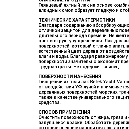
Глянцевый яхтный лак на основе комби
алкидных смол образует гладкую и сто
ТЕХНИЧЕСКИЕ ХАРАКТЕРИСТИКИ
Благодаря содержанию абсорбирующих
отличной защитой для деревянных пове
длительного периода времени. Не желте
цвет и структуру древесины. Лак для в
поверхностей, который отлично впиты
естественный цвет дерева от воздейст
влаги и воды. Благодаря равномерному
поверхности значительно экономит вре
трудозатраты. Не содержит свинец.
ПОВЕРХНОСТИ НАНЕСЕНИЯ
Глянцевый яхтный лак Betek Yacht Varn
от воздействия УФ-лучей и применяетс
деревянных поверхностей морских тран
также в качестве универсального защи
средства.
СПОСОБ ПРИМЕНЕНИЯ
Очистить поверхность от жира, грязи и
вздувшейся краски. Обработать деревя
которые впервые наносится лак, антис