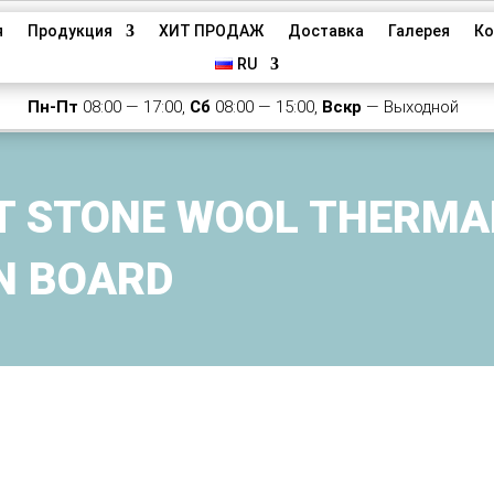
я
Продукция
ХИТ ПРОДАЖ
Доставка
Галерея
Ко
RU
Пн-Пт
08:00 — 17:00,
Сб
08:00 — 15:00,
Вскр
— Выходной
T STONE WOOL THERMA
N BOARD