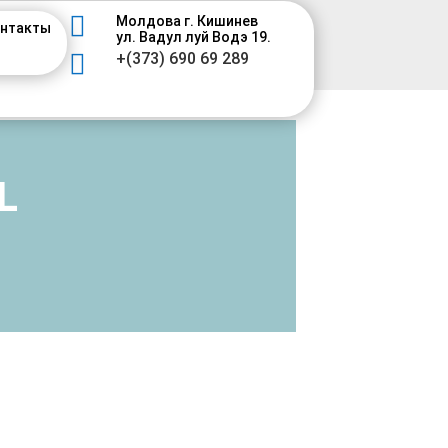

Молдова г. Кишинев
нтакты
ул. Вадул луй Водэ 19.

+(373) 690 69 289
L