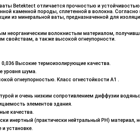
 ваты
Betektect
отличается прочностью и устойчивостью
ной каменной породы, сплетенной в волокна. Согласно
кции из минеральной ваты, предназначенной для изоляци
ным неорганическим волокнистым материалом, получивш
 свойствам, а также высокой огнеупорности.
 0,036 Высокие термоизолирующие качества.
е уровня шума.
сокой огнеупорностью.
Класс огнестойкости А1 .
турой и очень низким сопротивлением диффузии водяны
ицаемость элементов здания.
ные качества.
ски инертный (практически нейтральный РН) материал, 
е и установке.