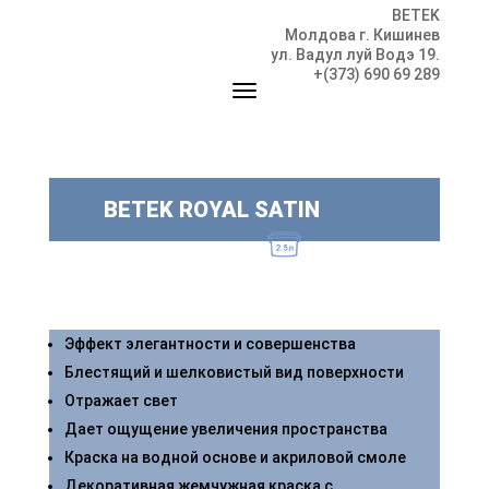
BETEK
Молдова г. Кишинев
ул. Вадул луй Водэ 19.
+(373) 690 69 289
BETEK ROYAL SATIN
Эффект элегантности и совершенства
Блестящий и шелковистый вид поверхности
Отражает свет
Дает ощущение увеличения пространства
Краска на водной основе и акриловой смоле
Декоративная жемчужная краска с