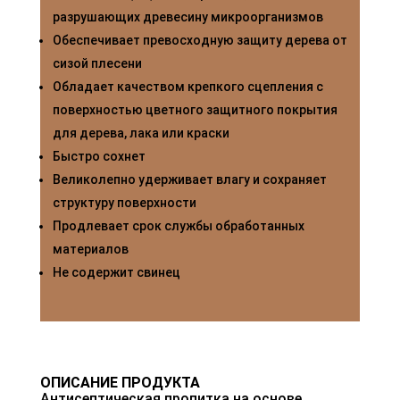
разрушающих древесину микроорганизмов
Обеспечивает превосходную защиту дерева от
сизой плесени
Обладает качеством крепкого сцепления с
поверхностью цветного защитного покрытия
для дерева, лака или краски
Быстро сохнет
Великолепно удерживает влагу и сохраняет
структуру поверхности
Продлевает срок службы обработанных
материалов
Не содержит свинец
ОПИСАНИЕ ПРОДУКТА
Антисептическая пропитка на основе