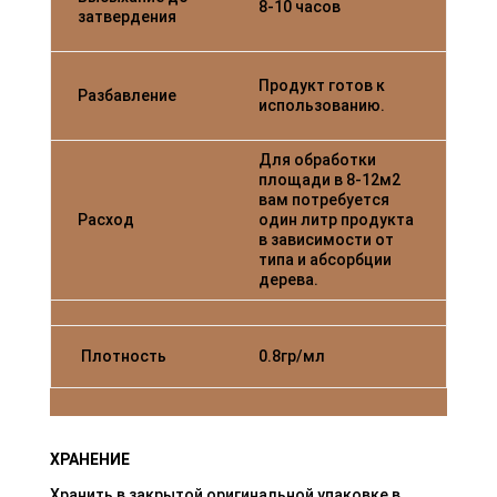
8-10 часов
затвердения
Продукт готов к
Разбавление
использованию.
Для обработки
площади в 8-12м2
вам потребуется
Расход
один литр продукта
в зависимости от
типа и абсорбции
дерева.
Плотность
0.8гр/мл
ХРАНЕНИЕ
Хранить в закрытой оригинальной упаковке в