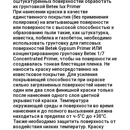
оштукатуренных поверхностей обработать
их грунтовкой Веtек lux Primer
При нанесении краски в качестве
единственного покрытия (без применения
полировки) на впитывающие поверхности
или поверхности с высокой способностью к
образованию пыли такие, как штукатурка,
известка, побелка и газобетон, необходимо
использовать грунтовку для гипсовых
поверхностей Betek Gypsum Primer ИЛИ
концентрированную грунтовку Веtек 1/7
Concentrated Primer, чтобы на поверхности не
создавалась тонкая блестящая пленка. Не
наносить краску непосредственно на
известковое покрытие. Для усиления
покрывающей способности при окраске
сильно загрязненных поверхностей нанести
один или два слоя финишной краски только
после нанесения одного слоя цветной
укрывистой краски. Температура
окружающей среды и поверхности во время
нанесения и до полного высыхания должна
находиться в пределах от ч-5°С до +30°С.
Также необходимо защитить поверхность от
воздействия низких температур. Краску