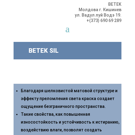
BETEK
Молдова г. Кишинев
ул. Вадул луй Водэ 19.
+(373) 690 69 289
BETEK SIL
Благодаря шелковистой матовой структуре и
эффекту преломления света краска создает
ощущение безграничного пространства.
Такие свойства, как повышенная
износостойкость и устойчивость к истиранию,
воздействию влаги, позволят создать