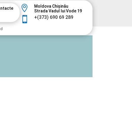

Moldova Chișinău
ntacte
Strada Vadul lui Vode 19
+(373) 690 69 289

nd