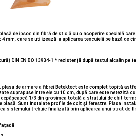
plasă de ipsos din fibră de sticlă cu o acoperire specială care
 4 mm, care se utilizează la aplicarea tencuielii pe bază de c
ură) DlN EN BO 13934-1 * rezistență după testul alcalin pe te
că, plasa de armare a fibrei Betektect este complet topită ast
zate suprapuse între ele cu 10 cm, după care este netezită cu
 depășească 1/3 din grosimea totală a stratului de chit termoi
e plasă. Sunt instalate profile de colț și ferestre. Plasa instal
rea sistemului trebuie finalizată prin aplicarea unui strat de fi
 fațadă