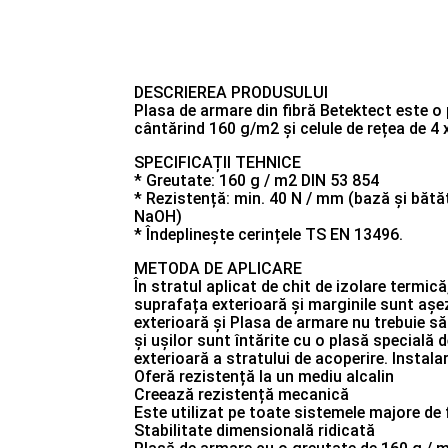
DESCRIEREA PRODUSULUI
Plasa de armare din fibră Betektect este o 
cântărind 160 g/m2 și celule de rețea de 4 x
SPECIFICAȚII TEHNICE
* Greutate: 160 g / m2 DlN 53 854
* Rezistență: min. 40 N / mm (bază și bătăt
NaOH)
* Îndeplinește cerințele TS EN 13496.
METODA DE APLICARE
În stratul aplicat de chit de izolare termi
suprafața exterioară și marginile sunt așe
exterioară și Plasa de armare nu trebuie să
și ușilor sunt întărite cu o plasă specială d
exterioară a stratului de acoperire. Instala
Oferă rezistență la un mediu alcalin
Creează rezistență mecanică
Este utilizat pe toate sistemele majore de
Stabilitate dimensională ridicată