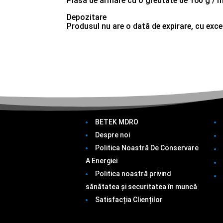
Plasă de armare cu o greutate de 160 g / 
Depozitare
Produsul nu are o dată de expirare, cu excep
BETEK MDRO
Despre noi
Politica Noastră De Conservare
A Energiei
Politica noastră privind
sănătatea și securitatea în muncă
Satisfacția Clienților