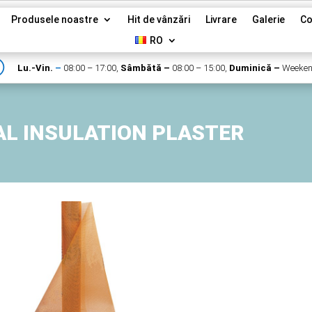
Produsele noastre
Hit de vânzări
Livrare
Galerie
Co
RO
}
Lu.-Vin.
–
08:00 – 17:00,
Sâmbătă –
08:00 – 15:00,
Duminică –
Weeke
L INSULATION PLASTER