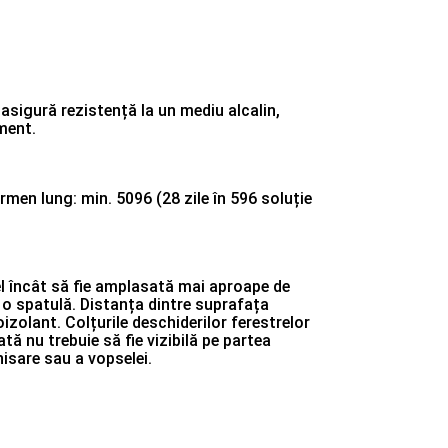
 asigură rezistență la un mediu alcalin,
iment.
rmen lung: min. 5096 (28 zile în 596 soluție
fel încât să fie amplasată mai aproape de
 o spatulă. Distanța dintre suprafața
zolant. Colțurile deschiderilor ferestrelor
ată nu trebuie să fie vizibilă pe partea
nisare sau a vopselei.