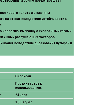
 растворенным солям предотвращает
весткового налета и ржавчины
ги на стенах вследствие устойчивости к
.
 коррозию, вызванную кислотными газами
ии и иных разрушающих факторов,
кивания вследствие образования пузырей и
Силоксан
Продукт готов к
использованию.
е
24 часа
1 ,05 гр/мл