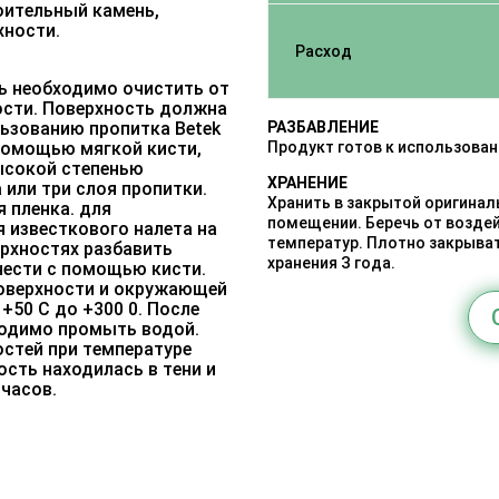
оительный камень,
хности.
Расход
ь необходимо очистить от
ности. Поверхность должна
льзованию пропитка Betek
РАЗБАВЛЕНИЕ
 помощью мягкой кисти,
Продукт готов к использова
высокой степенью
ХРАНЕНИЕ
или три слоя пропитки.
Хранить в закрытой оригинал
я пленка. для
помещении. Беречь от возде
 известкового налета на
температур. Плотно закрыват
рхностях разбавить
хранения З года.
нести с помощью кисти.
поверхности и окружающей
+50 С до +300 0. После
ходимо промыть водой.
стей при температуре
ость находилась в тени и
 часов.