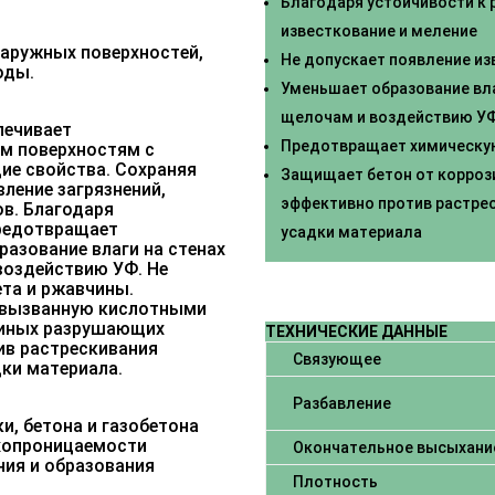
Благодаря устойчивости к
известкование и меление
наружных поверхностей,
Не допускает появление из
оды.
Уменьшает образование вла
щелочам и воздействию
УФ
печивает
Предотвращает химическую
м поверхностям с
е свойства. Сохраняя
Защищает бетон от корроз
ление загрязнений,
эффективно против растрес
ов. Благодаря
редотвращает
усадки материала
разование влаги на стенах
воздействию УФ. Не
ета и ржавчины.
 вызванную кислотными
и иных разрушающих
ТЕХНИЧЕСКИЕ ДАННЫЕ
ив растрескивания
Связующее
дки материала.
Разбавление
и, бетона и газобетона
ухопроницаемости
Окончательное высыхани
ния и образования
Плотность