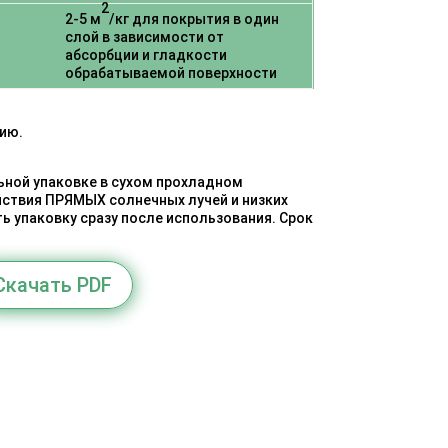
2
2-5 м
/кг для покрытия в один
слой в зависимости от
абсорбции и гладкости
обрабатываемой поверхности
нию.
ьной упаковке в сухом прохладном
йствия ПРЯМЫХ солнечных лучей и низких
ь упаковку сразу после использования. Срок
Скачать PDF