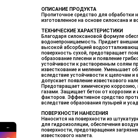
ОПИСАНИЕ ПРОДУКТА
Пропиточное средство для обработки 
изготовленное на основе силоксана и в
ТЕХНИЧЕСКИЕ ХАРАКТЕРИСТИКИ
Благодаря силоксановой формуле обес
водонепроницаемость. Придает внешни
высокой абсорбцией водоотталкивающи
поверхность сухой, предотвращает появ
образование плесени и появление грибк
устойчивости к растворенным солям п
известкование и меление. Уменьшает об
вследствие устойчивости к щелочам и 
допускает появление известкового нал
Предотвращает химическую коррозию,
газами. Защищает бетон от коррозии 
факторов. Эффективное средство прот
вследствие образования пузырей и уса
ПОВЕРХНОСТИ НАНЕСЕНИЯ
Наносится на поверхности из штукатурк
для гидроизоляции, обеспечения возд
←
поверхности, предотвращения загрязне
известкового налета.