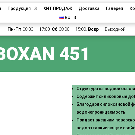
я
Продукция
ХИТ ПРОДАЖ
Доставка
Галерея
Ко
RU
Пн-Пт
08:00 — 17:00,
Сб
08:00 — 15:00,
Вскр
— Выходной
BOXAN 451
Структура на водной основ
Содержит силиконовые до
Благодаря силоксановой ф
водонепроницаемость
Придает внешним поверхно
водоотталкивающие свойс