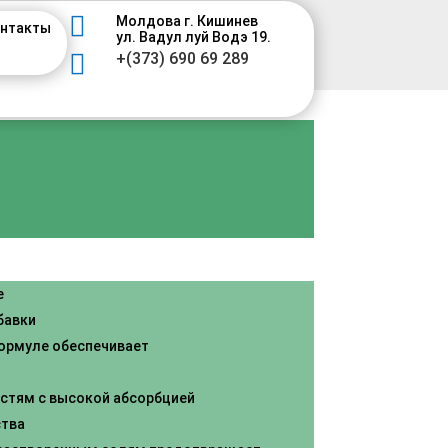

Молдова г. Кишинев
нтакты
ул. Вадул луй Водэ 19.

+(373) 690 69 289
е
бавки
ормуле обеспечивает
стям с высокой абсорбцией
тва