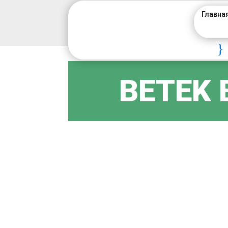
Главна
}
BETEK 